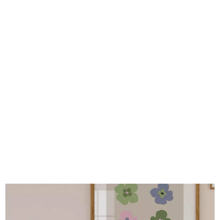
Flower Market Poster
14,95
€
Ab:
AUSFÜHRUNG WÄHLEN