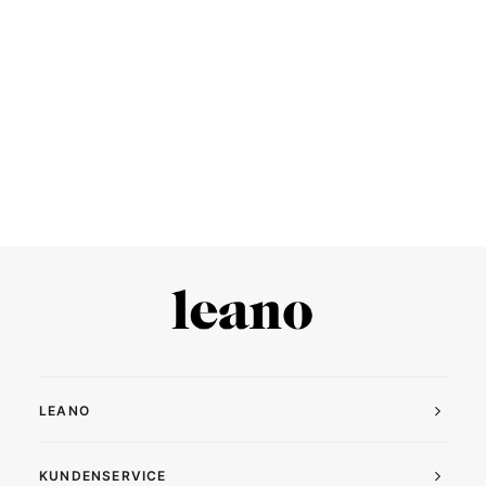
AIFE Poster No2
Ab:
14,95
€
LEANO
KUNDENSERVICE