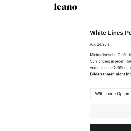
White Lines P
Ab:
14,95
€
Minimalistische Grafik i
Schlichtheit in jeden R
verschiedene Größen, u
Bilderrahmen nicht inb
White
Lines
Poster
No2